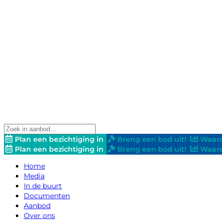
Plan een bezichtiging in
Breng een bod uit!
Waard
Plan een bezichtiging in
Breng een bod uit!
Waard
Home
Media
In de buurt
Documenten
Aanbod
Over ons