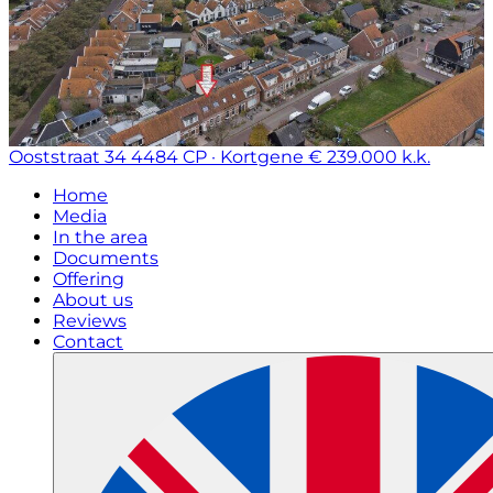
Ooststraat 34
4484 CP · Kortgene
€ 239.000 k.k.
Home
Media
In the area
Documents
Offering
About us
Reviews
Contact