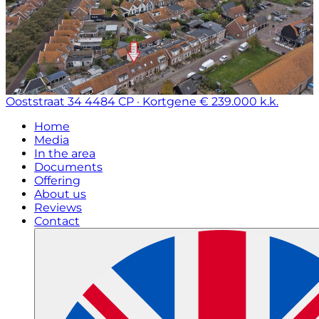
Ooststraat 34
4484 CP · Kortgene
€ 239.000 k.k.
Home
Media
In the area
Documents
Offering
About us
Reviews
Contact