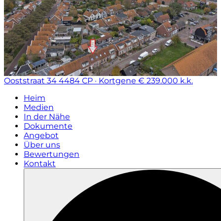
Ooststraat 34
4484 CP · Kortgene
€ 239.000 k.k.
Heim
Medien
In der Nähe
Dokumente
Angebot
Über uns
Bewertungen
Kontakt